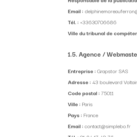
Email :
delphinemoreauferron
Tél. :
+33630706686
Ville du tribunal de compéten
1.5. Agence / Webmaste
Entreprise :
Grapstor SAS
Adresse :
43 boulevard Voltai
Code postal :
75011
Ville :
Paris
Pays :
France
Email :
contact@simplebo.fr
Tél. :
01 84 17 49 76