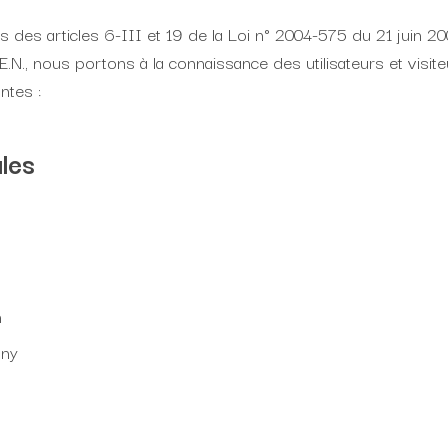
des articles 6-III et 19 de la Loi n° 2004-575 du 21 juin 2
.E.N., nous portons à la connaissance des utilisateurs et visi
ntes :
ales
n
gny