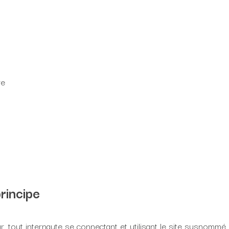
re
rincipe
eur, tout internaute se connectant et utilisant le site susnommé