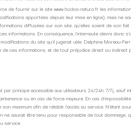
ce de fournir sur le site www.hodos-naturo.fr les information
fications apportées depuis leur mise en ligne), mais ne saurai
nformations diffusées sur son site, qu’elles soient de son fait 
 ces informations. En conséquence, l'internaute devra donc s'
 modifications du site qu'il jugerait utile. Delphine Moreau-Fe
ite de ces informations, et de tout préjudice direct ou indirect
t par principe accessible aux utilisateurs 24/24h, 7/7j, sauf 
intenance ou en cas de force majeure. En cas d’impossibilité
 son maximum afin de rétablir l’accès au service. N’étant sou
 ne saurait être tenu pour responsable de tout dommage, quel
du service.