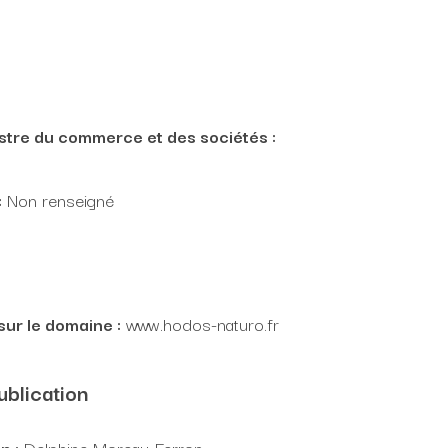
istre du commerce et des sociétés :
:
Non renseigné
sur le domaine :
www.hodos-naturo.fr
ublication
n :
Delphine Moreau-Ferron